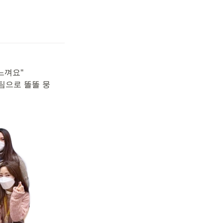
껴요" 

팀으로 똘똘 뭉