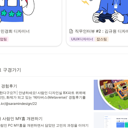
: 민경희 디자이너
직무인터뷰 #2 : 김규원 디자
업팀
UIUX디자이너
잡스팀
그 구경가기
 경험후기
다구요?! | 안녕하세요! 사람인 디자인실 BX파트 뮈뮈예
만, 화제가 되고 있는 '메타버스(Metaverse)' 경험후기를
스 관련 플랫폼이 몇가지 있는데, 그 중 '개더타운'
o.kr/@saramindesign/22
 이용해 랜선회식을 하게되었어요. 코시국!!! 함께 모이기 힘들잖아
선회식을 위해 음식 쿠폰도 발
 사람인 MY홈 개편하기
사람인 PC MY홈을 개편하면서 담았던 고민의 과정을 이야기