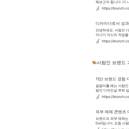
해보고자 합니다. 더
합니다. 공고 검색을 
https://brunch.
동을 확인합니다. 사람
만의 공간인데요! 사
디자이너로서 성과
안녕하세요. 사람인 
이너가 자신의 작업물
디자이너분들은 서비스
https://brunch.c
나 또는 GA를 통한 데
다"로 성과를 간단히 
사람인 브랜드 
1탄) 브랜드 경험
걸음마를 떼는 사람인 
람인 디자인실 뮈뮈 입
동을 하고 있습니다.
https://brunch.c
에서도 다양한 캠페인
지를 구축할 구심점인
외부 매체 콘텐츠
브랜드의 외부 매체는 
Dori입니다. 요즘 사
늘은 사람인의 외부 매