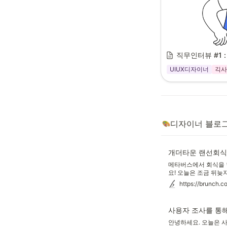
직무인터뷰 #1 
UIUX디자이너
긱사
디자이너 블로
개더타운 랜선회식
메타버스에서 회식을 한
요! 오늘은 조금 뒤늦지
적어볼까합니다. 메타버
https://brunch.c
gather.town 을
요. 저희 회사에서 랜
사용자 조사를 통해
안녕하세요. 오늘은 