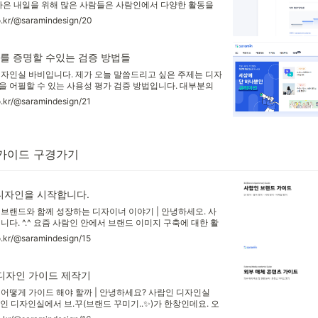
 나은 내일을 위해 많은 사람들은 사람인에서 다양한 활동을
하고, 내 이력서를 다듬고 입사 지원을 하며 MY홈에서 내 활
co.kr/@saramindesign/20
인 MY홈은 나의 여러 활동들을 확인하고 저장할 수 있는 나
람인 메인홈에서
를 증명할 수있는 검증 방법들
디자인실 바비입니다. 제가 오늘 말씀드리고 싶은 주제는 디자
을 어필할 수 있는 사용성 평가 검증 방법입니다. 대부분의
를 개편 후 결과물에 대한 성과는 기획팀에서 제공해주거
o.kr/@saramindesign/21
이터로 "런칭 전 대비 서비스 SV(방문자수) 91.8% 증가하였
증명하곤 합니다.
가이드 구경가기
 디자인을 시작합니다.
브랜드와 함께 성장하는 디자이너 이야기 | 안녕하세오. 사
니다. ^.^ 요즘 사람인 안에서 브랜드 이미지 구축에 대한 활
 이곳 브런치에서는 디자인실 이야기만 담고 있지만, 유관부서
o.kr/@saramindesign/15
과 프로젝트들을 진행하고 있어요. 디자인실에서는 그 이미
 브랜드 표현 가이드를 제작하고 있습니다.
 디자인 가이드 제작기
어떻게 가이드 해야 할까 | 안녕하세요? 사람인 디자인실
람인 디자인실에서 브.꾸(브랜드 꾸미기..✨)가 한창인데요. 오
체 디자인 가이드를 소개해 드릴 거예요. 외부 매체는 사람